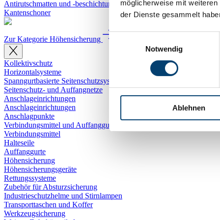
möglicherweise mit weiteren
Antirutschmatten und -beschichtung
Kantenschoner
der Dienste gesammelt habe
Einwilligungsauswahl
Zur Kategorie Höhensicherung
Notwendig
Kollektivschutz
Horizontalsysteme
Spanngurtbasierte Seitenschutzsysteme
Seitenschutz- und Auffangnetze
Anschlageinrichtungen
Anschlageinrichtungen
Ablehnen
Anschlagpunkte
Verbindungsmittel und Auffanggurte
Verbindungsmittel
Halteseile
Auffanggurte
Höhensicherung
Höhensicherungsgeräte
Rettungssysteme
Zubehör für Absturzsicherung
Industrieschutzhelme und Stirnlampen
Transporttaschen und Koffer
Werkzeugsicherung