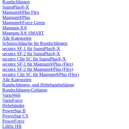
Rundschlingen
SupraPlus®-X
Magnum®Plus Flex
Magnum®Plus
Magnum®Force Green
Magnum-X®
Magnum-X® SMART
Alle Kategorien
Schutzschläuche für Rundschlingen
secutex SF-1 für SupraPlus®-X
secutex SF-2 für SupraPlus®-X
secutex Clip SC für SupraPlus®-X
secutex SF-1 für Magnum®Plus (Flex)
secutex SF-2 für Magnum®Plus (Flex)
secutex Clip SC für Magnum®Plus (Flex)
Alle Kategorien
Rundschlingen- und Hebebandgehänge
Rundschlingen-Gehänge
VarioWeb
VarioForce
Hebebänder
PowerStar B
PowerStar CS
PowerForce
Liftfix HB