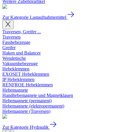
Weitere Zubehörartikel
Zur Kategorie Lastaufnahmemittel
Traversen, Greifer ...
Traversen
Fasshebezeuge
Greifer
Haken und Balancer
Wendetische
Vakuumhebezeuge
Hebeklemmen
EXOSET Hebeklemmen
IP Hebeklemmen
RENFROE Hebeklemmen
Hebemagnete
Handhebemagnete und Magnetklauen
Hebemagnete (permanent)
Hebemagnete (elektropermanent)
Hebemagnete (Traversen)
Zur Kategorie Hydraulik