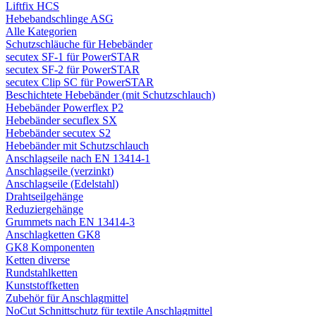
Liftfix HCS
Hebebandschlinge ASG
Alle Kategorien
Schutzschläuche für Hebebänder
secutex SF-1 für PowerSTAR
secutex SF-2 für PowerSTAR
secutex Clip SC für PowerSTAR
Beschichtete Hebebänder (mit Schutzschlauch)
Hebebänder Powerflex P2
Hebebänder secuflex SX
Hebebänder secutex S2
Hebebänder mit Schutzschlauch
Anschlagseile nach EN 13414-1
Anschlagseile (verzinkt)
Anschlagseile (Edelstahl)
Drahtseilgehänge
Reduziergehänge
Grummets nach EN 13414-3
Anschlagketten GK8
GK8 Komponenten
Ketten diverse
Rundstahlketten
Kunststoffketten
Zubehör für Anschlagmittel
NoCut Schnittschutz für textile Anschlagmittel