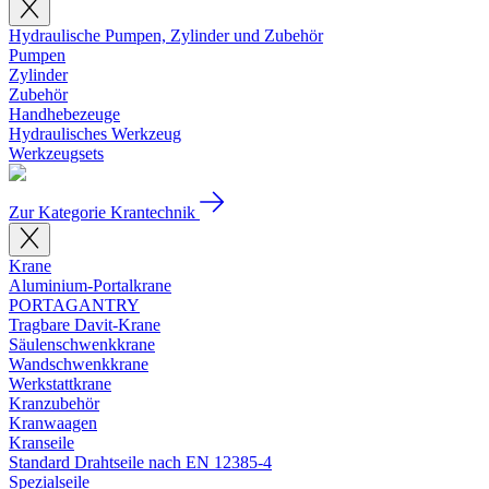
Hydraulische Pumpen, Zylinder und Zubehör
Pumpen
Zylinder
Zubehör
Handhebezeuge
Hydraulisches Werkzeug
Werkzeugsets
Zur Kategorie Krantechnik
Krane
Aluminium-Portalkrane
PORTAGANTRY
Tragbare Davit-Krane
Säulenschwenkkrane
Wandschwenkkrane
Werkstattkrane
Kranzubehör
Kranwaagen
Kranseile
Standard Drahtseile nach EN 12385-4
Spezialseile