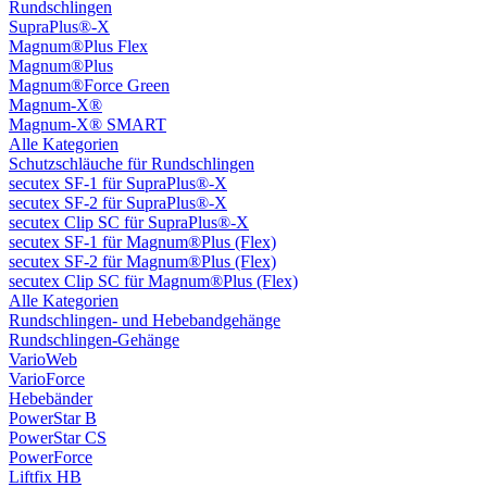
Rundschlingen
SupraPlus®-X
Magnum®Plus Flex
Magnum®Plus
Magnum®Force Green
Magnum-X®
Magnum-X® SMART
Alle Kategorien
Schutzschläuche für Rundschlingen
secutex SF-1 für SupraPlus®-X
secutex SF-2 für SupraPlus®-X
secutex Clip SC für SupraPlus®-X
secutex SF-1 für Magnum®Plus (Flex)
secutex SF-2 für Magnum®Plus (Flex)
secutex Clip SC für Magnum®Plus (Flex)
Alle Kategorien
Rundschlingen- und Hebebandgehänge
Rundschlingen-Gehänge
VarioWeb
VarioForce
Hebebänder
PowerStar B
PowerStar CS
PowerForce
Liftfix HB