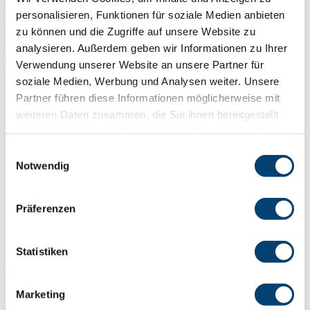
Weitere Zubehörartikel
personalisieren, Funktionen für soziale Medien anbieten
zu können und die Zugriffe auf unsere Website zu
Zur Kategorie Lastaufnahmemittel
analysieren. Außerdem geben wir Informationen zu Ihrer
Verwendung unserer Website an unsere Partner für
Traversen, Greifer ...
soziale Medien, Werbung und Analysen weiter. Unsere
Traversen
Partner führen diese Informationen möglicherweise mit
Fasshebezeuge
Greifer
weiteren Daten zusammen, die Sie ihnen bereitgestellt
Haken und Balancer
haben oder die sie im Rahmen Ihrer Nutzung der Dienste
Wendetische
gesammelt haben.
Vakuumhebezeuge
Einwilligungsauswahl
Hebeklemmen
Notwendig
EXOSET Hebeklemmen
IP Hebeklemmen
RENFROE Hebeklemmen
Präferenzen
Hebemagnete
Handhebemagnete und Magnetklauen
Hebemagnete (permanent)
Hebemagnete (elektropermanent)
Statistiken
Hebemagnete (Traversen)
Marketing
Zur Kategorie Hydraulik