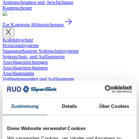
Antirutschmatten und -beschichtung
Kantenschoner
Zur Kategorie Höhensicherung
Kollektivschutz
Horizontalsysteme
Spanngurtbasierte Seitenschutzsysteme
Seitenschutz- und Auffangnetze
Anschlageinrichtungen
Anschlageinrichtungen
Anschlagpunkte
Verbindungsmittel und Auffanggurte
Verbindungsmittel
Halteseile
Auffanggurte
Höhensicherung
Zustimmung
Details
Über Cookies
Höhensicherungsgeräte
Rettungssysteme
Zubehör für Absturzsicherung
Industrieschutzhelme und Stirnlampen
Diese Webseite verwendet Cookies
Transporttaschen und Koffer
Werkzeugsicherung
Wir verwenden Cookies, um Inhalte und Anzeigen zu