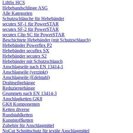
Liftfix HCS
Hebebandschlinge ASG
Alle Kategorien
Schutzschläuche für Hebebänder
secutex SF-1 für PowerSTAR
secutex SF-2 für PowerSTAR
secutex Clip SC für PowerSTAR
Beschichtete Hebebänder (mit Schutzschlauch)
Hebebänder Powerflex P2
Hebebänder secuflex SX
Hebebänder secutex S2
Hebebänder mit Schutzschlauch
Anschlagseile nach EN 13414-1
Anschlagseile (verzinkt)
Anschlagseile (Edelstahl)
Drahtseilgehänge
Reduziergehänge
Grummets nach EN 13414-3
Anschlagketten GK8
GK8 Komponenten
Ketten diverse
Rundstahlketten
Kunststoffketten
Zubehör für Anschlagmittel
NoCut Schnittschutz für textile Anschlagmittel