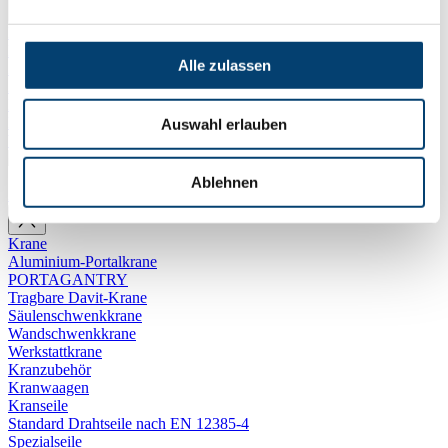
Hydraulische Pumpen, Zylinder und Zubehör
Pumpen
Alle zulassen
Zylinder
Zubehör
Handhebezeuge
Hydraulisches Werkzeug
Auswahl erlauben
Werkzeugsets
Ablehnen
Zur Kategorie Krantechnik
Krane
Aluminium-Portalkrane
PORTAGANTRY
Tragbare Davit-Krane
Säulenschwenkkrane
Wandschwenkkrane
Werkstattkrane
Kranzubehör
Kranwaagen
Kranseile
Standard Drahtseile nach EN 12385-4
Spezialseile